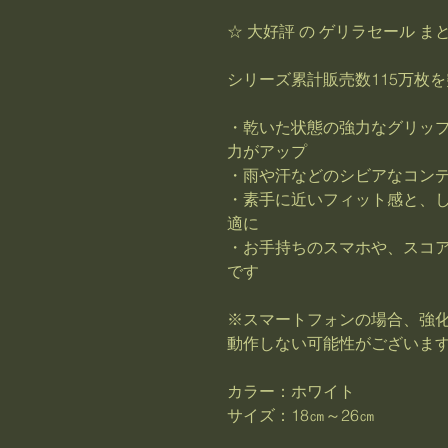
☆ 大好評 の ゲリラセール ま
シリーズ累計販売数115万枚
・乾いた状態の強力なグリッ
力がアップ
・雨や汗などのシビアなコン
・素手に近いフィット感と、
適に
・お手持ちのスマホや、スコ
です
※スマートフォンの場合、強
動作しない可能性がございま
カラー：ホワイト
サイズ：18㎝～26㎝