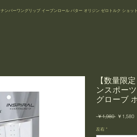
プ
ナンバーワングリップ イーブンロール パター オリジン ゼロトルク ショットナビ
【数量限定
ンスポーツ
グローブ 
通
 ￥1,980 
￥1,580
常
左右
*
価
格