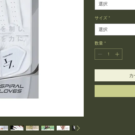
選択
サイズ
*
選択
数量
*
カ