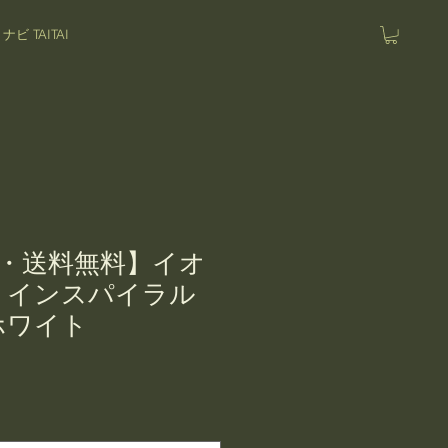
 TAITAI
・送料無料】イオ
 インスパイラル
ホワイト
セ
ー
ル
価