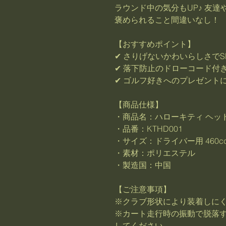
ラウンド中の気分もUP♪ 友
褒められること間違いなし！
【おすすめポイント】
✔ さりげないかわいらしさで
✔ 落下防止のドローコード付
✔ ゴルフ好きへのプレゼント
【商品仕様】
・商品名：ハローキティ ヘッ
・品番：KTHD001
・サイズ：ドライバー用 460c
・素材：ポリエステル
・製造国：中国
【ご注意事項】
※クラブ形状により装着しに
※カート走行時の振動で脱落
してください。