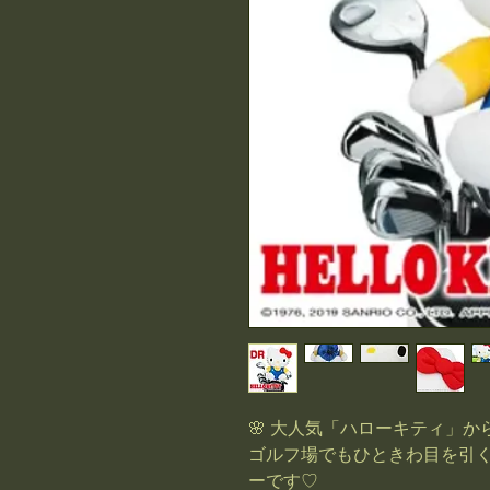
🌸 大人気「ハローキティ」か
ゴルフ場でもひときわ目を引
ーです♡