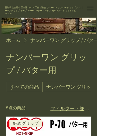
愛知県 名古屋市 天白区 ゴルフ 工房 試打会 フィールド ナンバー
ショップ
ナンバ
ーワングリップ イーブンロール パター オリジン ゼロトルク ショットナビ
TAITAI
ホーム
ナンバーワン グリップ / パター用
ナンバーワン グリッ
プ / パター用
すべての商品
ナンバーワン グリップ / ウッド・アイア
5点の商品
フィルター・並び替え
細めグリップ