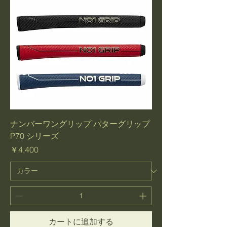
ナンバーワングリップ パターグリップ
P70 シリーズ
価格
￥4,400
カートに追加する