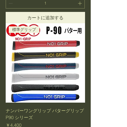
カートに追加する
標準グリップ
ナンバーワングリップ パターグリップ
P90 シリーズ
価格
￥4,400