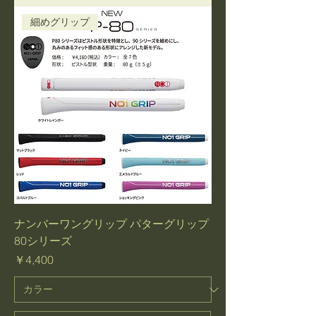
細めグリップ
ナンバーワングリップ パターグリップ
80シリーズ
価格
￥4,400