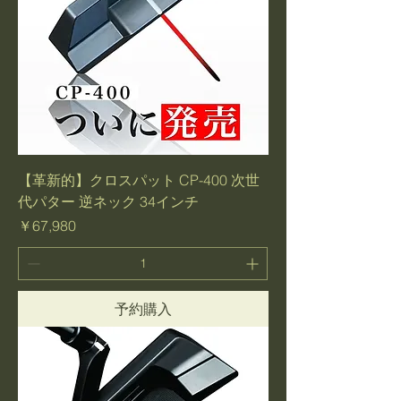
【革新的】クロスパット CP-400 次世
代パター 逆ネック 34インチ
価格
￥67,980
予約購入