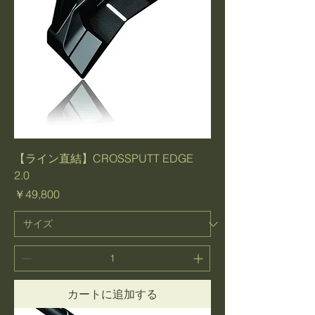
【ライン直結】CROSSPUTT EDGE
2.0
価格
￥49,800
カートに追加する