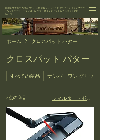
愛知県 名古屋市 天白区 ゴルフ 工房 試打会 フィールド ナンバー
ショップ
ナンバ
ーワングリップ イーブンロール パター オリジン ゼロトルク ショットナビ
TAITAI
ホーム
クロスパット パター
クロスパット パター
すべての商品
ナンバーワン グリップ / ウッド・アイア
5点の商品
フィルター・並び替え