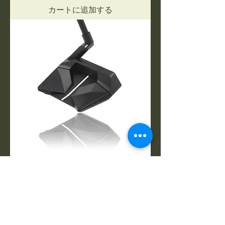
カートに追加する
【確信の一打】CROSSPUTT Stealth
2.0
価格
￥49,800