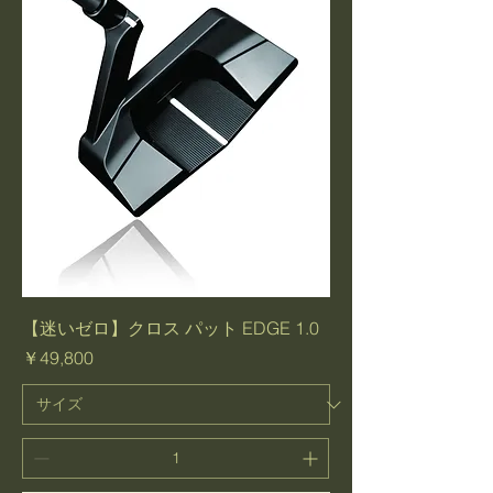
【迷いゼロ】クロス パット EDGE 1.0
価格
￥49,800