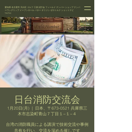
愛知県 名古屋市 天白区 ゴルフ 工房 試打会 フィールド ナンバー
ショップ
ナンバ
ーワングリップ イーブンロール パター オリジン ゼロトルク ショットナビ
TAITAI
日台消防交流会
1月20日(月)
  |  
日本、〒673-0521 兵庫県三
木市志染町青山７丁目１−１−４
台湾の消防職員による講演で技術交流や事例
共有を行い、交流を深める催しです