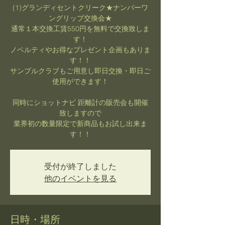
(1)グランディセントクリーク★ナンバーワ
ングリップ交換会★
通常１本交換工賃550円を無料で交換致しま
す！
ノベルティやお得なプレゼント企画もありま
す！！
サンプルクラブもご用意し即日交換・即日ご
使用ができます！
同時にショットナビ 距離計の販売会も開催
致しますので
業界初の数量限定で新商品もお試し出来ま
す！！
受付が終了しました
他のイベントを見る
日時・場所