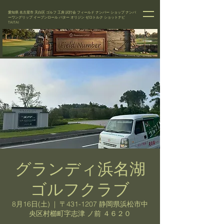
愛知県 名古屋市 天白区 ゴルフ 工房 試打会 フィールド ナンバー
ショップ
ナンバ
ーワングリップ イーブンロール パター オリジン ゼロトルク ショットナビ
TAITAI
グランディ浜名湖
ゴルフクラブ
8月16日(土)
  |  
〒431-1207 静岡県浜松市中
央区村櫛町字志津 ノ前 ４６２０