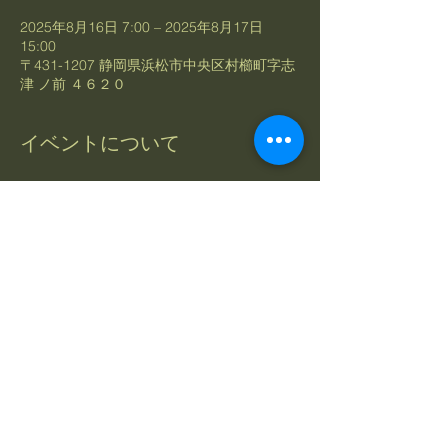
2025年8月16日 7:00 – 2025年8月17日
15:00
〒431-1207 静岡県浜松市中央区村櫛町字志
津 ノ前 ４６２０
イベントについて
ショットナビ距離計の体験・販売会イベント
を同時開催！
【NO1グリップ交換会　イベントの特典】
☆グリップ交換の工賃が無料になります！
☆グリップの交換はたったの1本5分くらい
でできちゃいます！
☆グリップ交換後は約20分で使用できま