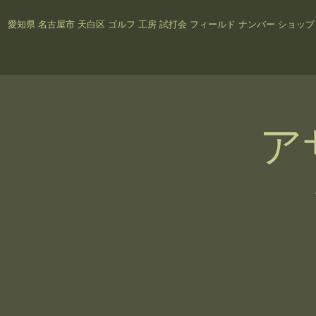
愛知県 名古屋市 天白区 ゴルフ 工房 試打会 フィールド ナンバー
ショッ
ア