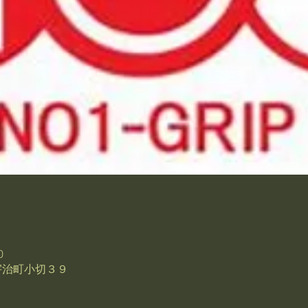
0
市宇治町小切３９